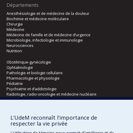
Départements
Anesthésiologie et de médecine de la douleur
Biochimie et médecine moléculaire
Chirurgie
Médecine
Médecine de famille et de médecine d’urgence
Microbiologie, infectiologie et immunologie
Neurosciences
Nutrition
Obstétrique-gynécologie
Ophtalmologie
Pathologie et biologie cellulaire
Pharmacologie et physiologie
Pédiatrie
Psychiatrie et d’addictologie
Radiologie, radio-oncologie et médecine nucléaire
Écoles
L’UdeM reconnaît l’importance de
Kinésiologie et des sciences de l’activité physique
respecter la vie privée
Orthophonie et audiologie
L’utilisation de témoins nous permet d’améliorer et de