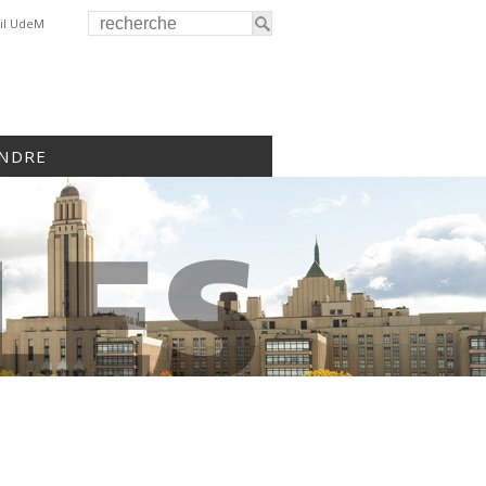
il UdeM
INDRE