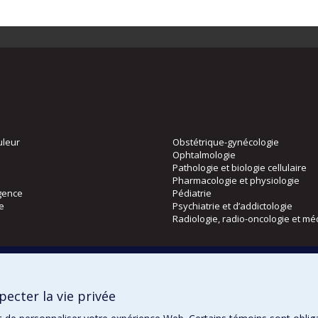
uleur
Obstétrique-gynécologie
Ophtalmologie
Pathologie et biologie cellulaire
Pharmacologie et physiologie
gence
Pédiatrie
ie
Psychiatrie et d’addictologie
Radiologie, radio-oncologie et mé
Directions
 physique
DPC
ecter la vie privée
CPASS
Éthique clinique