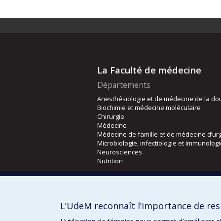
La Faculté de médecine
Départements
Anesthésiologie et de médecine de la do
Biochimie et médecine moléculaire
Chirurgie
Médecine
Médecine de famille et de médecine d’ur
Microbiologie, infectiologie et immunolog
Neurosciences
Nutrition
Écoles
Kinésiologie et des sciences de l’activité
L’UdeM reconnaît l’importance de resp
Orthophonie et audiologie
Réadaptation