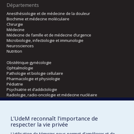
Départements
Anesthésiologie et de médecine de la douleur
Biochimie et médecine moléculaire
Chirurgie
Médecine
Médecine de famille et de médecine d’urgence
Microbiologie, infectiologie et immunologie
Neurosciences
Nutrition
Obstétrique-gynécologie
Ophtalmologie
Pathologie et biologie cellulaire
Pharmacologie et physiologie
Pédiatrie
Psychiatrie et d’addictologie
Radiologie, radio-oncologie et médecine nucléaire
Écoles
L’UdeM reconnaît l’importance de
Kinésiologie et des sciences de l’activité physique
respecter la vie privée
Orthophonie et audiologie
L’utilisation de témoins nous permet d’améliorer et de