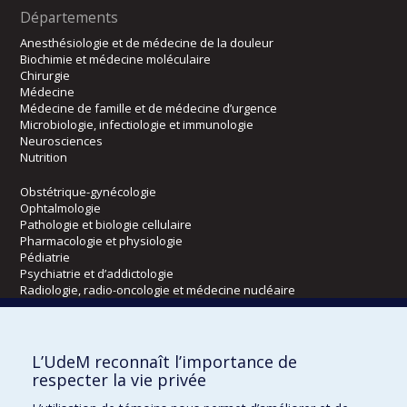
Départements
Anesthésiologie et de médecine de la douleur
Biochimie et médecine moléculaire
Chirurgie
Médecine
Médecine de famille et de médecine d’urgence
Microbiologie, infectiologie et immunologie
Neurosciences
Nutrition
Obstétrique-gynécologie
Ophtalmologie
Pathologie et biologie cellulaire
Pharmacologie et physiologie
Pédiatrie
Psychiatrie et d’addictologie
Radiologie, radio-oncologie et médecine nucléaire
Écoles
L’UdeM reconnaît l’importance de
Kinésiologie et des sciences de l’activité physique
respecter la vie privée
Orthophonie et audiologie