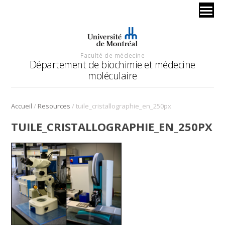
Faculté de médecine
Département de biochimie et médecine
moléculaire
/
/
Accueil
Resources
tuile_cristallographie_en_250px
TUILE_CRISTALLOGRAPHIE_EN_250PX