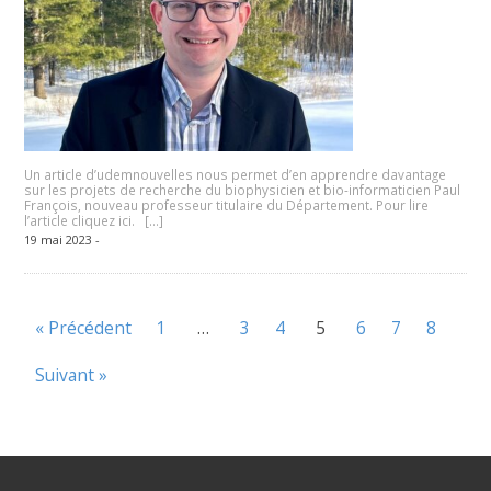
Un article d’udemnouvelles nous permet d’en apprendre davantage
sur les projets de recherche du biophysicien et bio-informaticien Paul
François, nouveau professeur titulaire du Département. Pour lire
l’article cliquez ici. […]
19 mai 2023 -
« Précédent
1
…
3
4
5
6
7
8
Suivant »