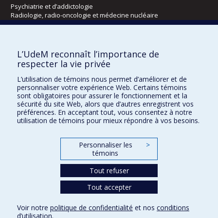
Psychiatrie et d’addictologie
Radiologie, radio-oncologie et médecine nucléaire
Écoles
L’UdeM reconnaît l’importance de
Kinésiologie et des sciences de l’activité physique
respecter la vie privée
Orthophonie et audiologie
L’utilisation de témoins nous permet d’améliorer et de
Réadaptation
personnaliser votre expérience Web. Certains témoins
sont obligatoires pour assurer le fonctionnement et la
Directions
sécurité du site Web, alors que d’autres enregistrent vos
préférences. En acceptant tout, vous consentez à notre
DPC
utilisation de témoins pour mieux répondre à vos besoins.
CPASS
Éthique clinique
Personnaliser les
>
témoins
Tout refuser
Tout accepter
Voir notre
politique de confidentialité
et nos
conditions
d’utilisation
.