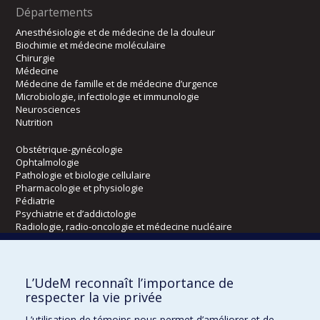
Départements
Anesthésiologie et de médecine de la douleur
Biochimie et médecine moléculaire
Chirurgie
Médecine
Médecine de famille et de médecine d’urgence
Microbiologie, infectiologie et immunologie
Neurosciences
Nutrition
Obstétrique-gynécologie
Ophtalmologie
Pathologie et biologie cellulaire
Pharmacologie et physiologie
Pédiatrie
Psychiatrie et d’addictologie
Radiologie, radio-oncologie et médecine nucléaire
Écoles
L’UdeM reconnaît l’importance de
Kinésiologie et des sciences de l’activité physique
respecter la vie privée
Orthophonie et audiologie
L’utilisation de témoins nous permet d’améliorer et de