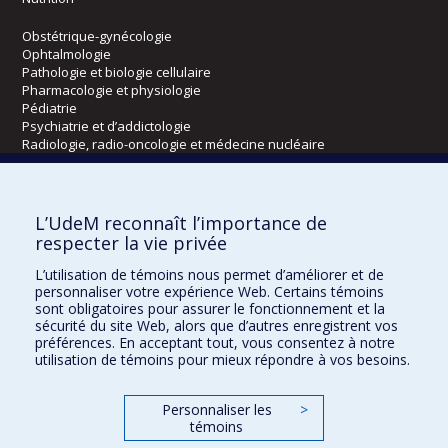
Obstétrique-gynécologie
Ophtalmologie
Pathologie et biologie cellulaire
Pharmacologie et physiologie
Pédiatrie
Psychiatrie et d’addictologie
Radiologie, radio-oncologie et médecine nucléaire
Écoles
L’UdeM reconnaît l’importance de
Kinésiologie et des sciences de l’activité physique
respecter la vie privée
Orthophonie et audiologie
L’utilisation de témoins nous permet d’améliorer et de
Réadaptation
personnaliser votre expérience Web. Certains témoins
sont obligatoires pour assurer le fonctionnement et la
Directions
sécurité du site Web, alors que d’autres enregistrent vos
préférences. En acceptant tout, vous consentez à notre
DPC
utilisation de témoins pour mieux répondre à vos besoins.
CPASS
Éthique clinique
Personnaliser les
>
témoins