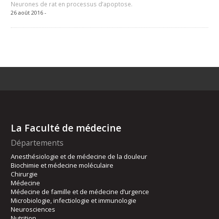
Neurones de rat en processus d’apoptose.
26 août 2016 -
La Faculté de médecine
Départements
Anesthésiologie et de médecine de la douleur
Biochimie et médecine moléculaire
Chirurgie
Médecine
Médecine de famille et de médecine d’urgence
Microbiologie, infectiologie et immunologie
Neurosciences
Nutrition