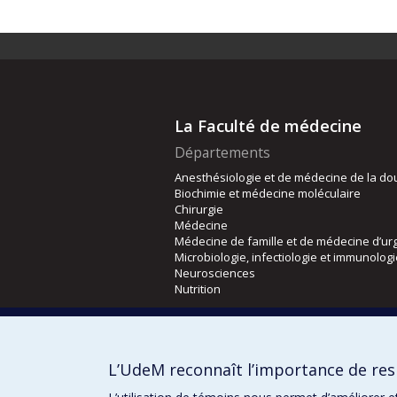
La Faculté de médecine
Départements
Anesthésiologie et de médecine de la do
Biochimie et médecine moléculaire
Chirurgie
Médecine
Médecine de famille et de médecine d’ur
Microbiologie, infectiologie et immunolog
Neurosciences
Nutrition
Écoles
Kinésiologie et des sciences de l’activité
L’UdeM reconnaît l’importance de resp
Orthophonie et audiologie
Réadaptation