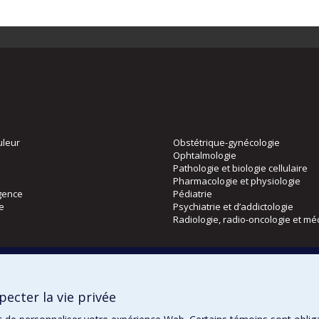
uleur
Obstétrique-gynécologie
Ophtalmologie
Pathologie et biologie cellulaire
Pharmacologie et physiologie
gence
Pédiatrie
ie
Psychiatrie et d’addictologie
Radiologie, radio-oncologie et mé
Directions
 physique
DPC
ecter la vie privée
CPASS
Éthique clinique