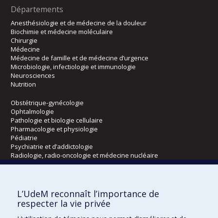
Départements
Anesthésiologie et de médecine de la douleur
Biochimie et médecine moléculaire
Chirurgie
Médecine
Médecine de famille et de médecine d’urgence
Microbiologie, infectiologie et immunologie
Neurosciences
Nutrition
Obstétrique-gynécologie
Ophtalmologie
Pathologie et biologie cellulaire
Pharmacologie et physiologie
Pédiatrie
Psychiatrie et d’addictologie
Radiologie, radio-oncologie et médecine nucléaire
Écoles
L’UdeM reconnaît l’importance de
Kinésiologie et des sciences de l’activité physique
respecter la vie privée
Orthophonie et audiologie