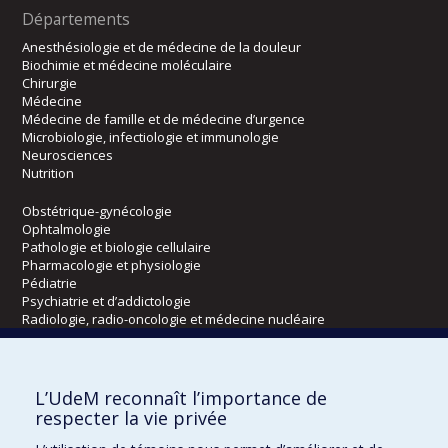
Départements
Anesthésiologie et de médecine de la douleur
Biochimie et médecine moléculaire
Chirurgie
Médecine
Médecine de famille et de médecine d’urgence
Microbiologie, infectiologie et immunologie
Neurosciences
Nutrition
Obstétrique-gynécologie
Ophtalmologie
Pathologie et biologie cellulaire
Pharmacologie et physiologie
Pédiatrie
Psychiatrie et d’addictologie
Radiologie, radio-oncologie et médecine nucléaire
Écoles
L’UdeM reconnaît l’importance de
Kinésiologie et des sciences de l’activité physique
respecter la vie privée
Orthophonie et audiologie