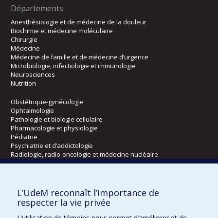
Départements
Anesthésiologie et de médecine de la douleur
Biochimie et médecine moléculaire
Chirurgie
Médecine
Médecine de famille et de médecine d’urgence
Microbiologie, infectiologie et immunologie
Neurosciences
Nutrition
Obstétrique-gynécologie
Ophtalmologie
Pathologie et biologie cellulaire
Pharmacologie et physiologie
Pédiatrie
Psychiatrie et d’addictologie
Radiologie, radio-oncologie et médecine nucléaire
Écoles
L’UdeM reconnaît l’importance de
Kinésiologie et des sciences de l’activité physique
respecter la vie privée
Orthophonie et audiologie
L’utilisation de témoins nous permet d’améliorer et de