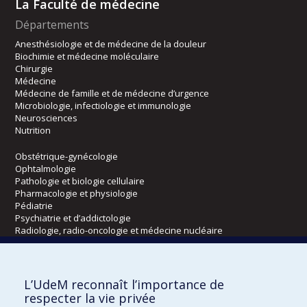
La Faculté de médecine
Départements
Anesthésiologie et de médecine de la douleur
Biochimie et médecine moléculaire
Chirurgie
Médecine
Médecine de famille et de médecine d’urgence
Microbiologie, infectiologie et immunologie
Neurosciences
Nutrition
Obstétrique-gynécologie
Ophtalmologie
Pathologie et biologie cellulaire
Pharmacologie et physiologie
Pédiatrie
Psychiatrie et d’addictologie
Radiologie, radio-oncologie et médecine nucléaire
Écoles
L’UdeM reconnaît l’importance de
Kinésiologie et des sciences de l’activité physique
respecter la vie privée