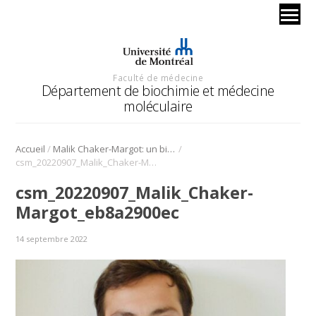
Faculté de médecine
Département de biochimie et médecine
moléculaire
/
/
Accueil
Malik Chaker-Margot: un biologiste structural à l’assaut des molécules
csm_20220907_Malik_Chaker-Margot_eb8a2900ec
csm_20220907_Malik_Chaker-
Margot_eb8a2900ec
14 septembre 2022