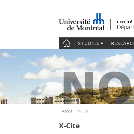
Faculté
Départ
STUDIES
RESEARC
/
Accueil
X-Cite
X-Cite