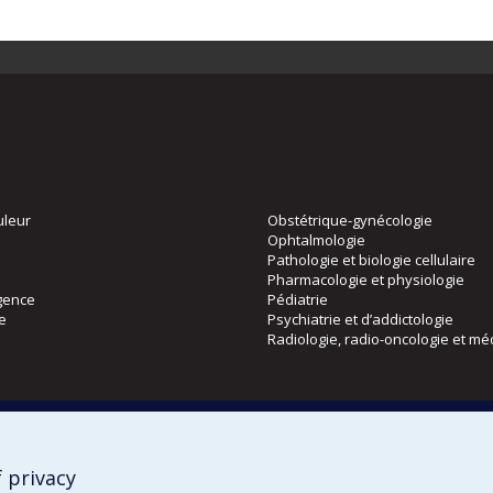
uleur
Obstétrique-gynécologie
Ophtalmologie
Pathologie et biologie cellulaire
Pharmacologie et physiologie
gence
Pédiatrie
ie
Psychiatrie et d’addictologie
Radiologie, radio-oncologie et mé
Directions
 physique
DPC
CPASS
 privacy
Éthique clinique