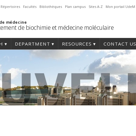
Répertoires
Facultés
Bibliothèques
Plan campus
Sites A-Z
Mon portail UdeM
 de médecine
ement de biochimie et médecine moléculaire
H
DEPARTMENT
RESOURCES
CONTACT U