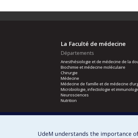
La Faculté de médecine
Départements
Anesthésiologie et de médecine de la do
Biochimie et médecine moléculaire
Chirurgie
Médecine
Médecine de famille et de médecine d’ur
Microbiologie, infectiologie et immunolog
Neurosciences
Nutrition
Écoles
Kinésiologie et des sciences de l’activité
Orthophonie et audiologie
UdeM understands the importance of
Réadaptation