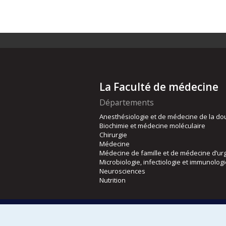
La Faculté de médecine
Départements
Anesthésiologie et de médecine de la do
Biochimie et médecine moléculaire
Chirurgie
Médecine
Médecine de famille et de médecine d’ur
Microbiologie, infectiologie et immunolog
Neurosciences
Nutrition
Écoles
Kinésiologie et des sciences de l’activité