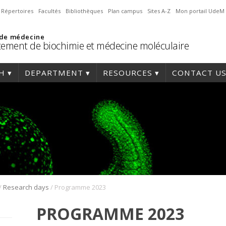
Répertoires
Facultés
Bibliothèques
Plan campus
Sites A-Z
Mon portail UdeM
 de médecine
ement de biochimie et médecine moléculaire
H
DEPARTMENT
RESOURCES
CONTACT U
/
/
Research days
Programme 2023
PROGRAMME 2023