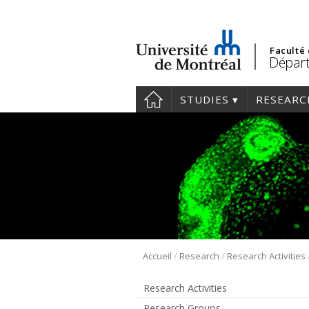
Faculté
Départ
STUDIES
RESEARC
/
/
Accueil
Research
Research Activities
Research Activities
Research Groups