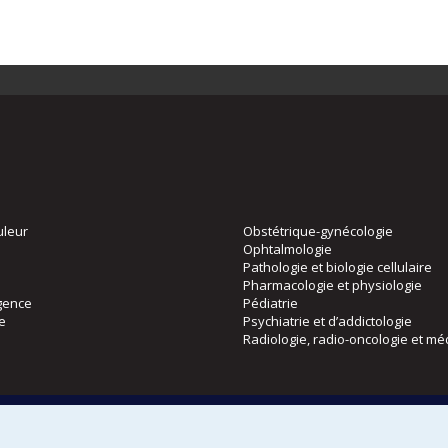
uleur
Obstétrique-gynécologie
Ophtalmologie
Pathologie et biologie cellulaire
Pharmacologie et physiologie
gence
Pédiatrie
ie
Psychiatrie et d’addictologie
Radiologie, radio-oncologie et mé
Directions
 physique
DPC