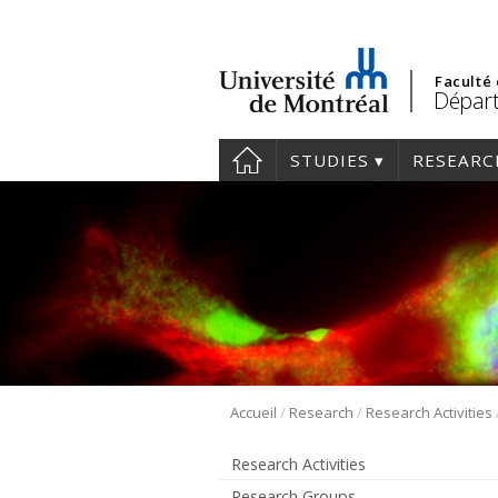
Faculté
Départ
STUDIES
RESEARC
/
/
Accueil
Research
Research Activities
Research Activities
Research Groups