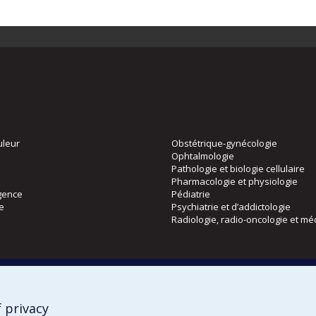
uleur
Obstétrique-gynécologie
Ophtalmologie
Pathologie et biologie cellulaire
Pharmacologie et physiologie
gence
Pédiatrie
ie
Psychiatrie et d’addictologie
Radiologie, radio-oncologie et mé
Directions
 physique
DPC
CPASS
 privacy
Éthique clinique