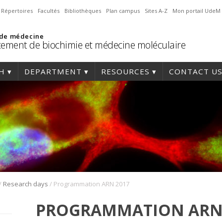
Répertoires
Facultés
Bibliothèques
Plan campus
Sites A-Z
Mon portail UdeM
 de médecine
ement de biochimie et médecine moléculaire
H
DEPARTMENT
RESOURCES
CONTACT U
/
/
Research days
Programmation ARN 2017
PROGRAMMATION ARN 