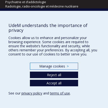
Psychiatrie et d’addictologie
Radiologie, radio-oncologie et médecine nucléaire
Écoles
UdeM understands the importance of
Kinésiologie et des sciences de l’activité physique
privacy
Orthophonie et audiologie
Cookies allow us to enhance and personalize your
Réadaptation
browsing experience. Some cookies are required to
ensure the website’s functionality and security, while
Directions
others remember your preferences. By accepting all, you
consent to our use of cookies to better serve you.
DPC
CPASS
Éthique clinique
Manage cookies
>
Reject all
Accept all
See our
privacy policy
and
terms of use
.