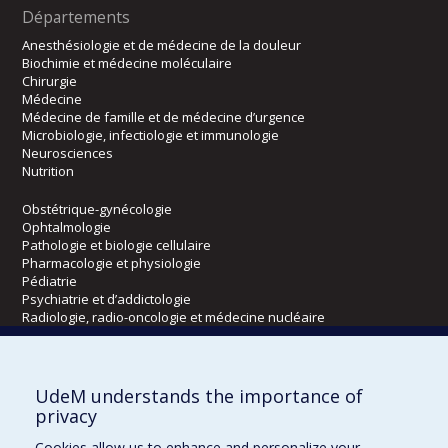
Départements
Anesthésiologie et de médecine de la douleur
Biochimie et médecine moléculaire
Chirurgie
Médecine
Médecine de famille et de médecine d’urgence
Microbiologie, infectiologie et immunologie
Neurosciences
Nutrition
Obstétrique-gynécologie
Ophtalmologie
Pathologie et biologie cellulaire
Pharmacologie et physiologie
Pédiatrie
Psychiatrie et d’addictologie
Radiologie, radio-oncologie et médecine nucléaire
Écoles
UdeM understands the importance of
Kinésiologie et des sciences de l’activité physique
privacy
Orthophonie et audiologie
Cookies allow us to enhance and personalize your