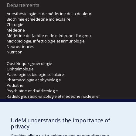
Départements
Anesthésiologie et de médecine de la douleur
Biochimie et médecine moléculaire
Chirurgie
Médecine
Médecine de famille et de médecine d’urgence
Microbiologie, infectiologie et immunologie
Neurosciences
Nutrition
Obstétrique-gynécologie
Ophtalmologie
Pathologie et biologie cellulaire
Pharmacologie et physiologie
Pédiatrie
Psychiatrie et d’addictologie
Radiologie, radio-oncologie et médecine nucléaire
Écoles
UdeM understands the importance of
Kinésiologie et des sciences de l’activité physique
privacy
Orthophonie et audiologie
Cookies allow us to enhance and personalize your