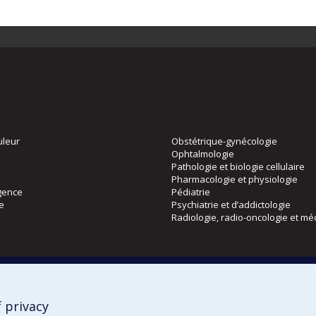
uleur
Obstétrique-gynécologie
Ophtalmologie
Pathologie et biologie cellulaire
Pharmacologie et physiologie
gence
Pédiatrie
ie
Psychiatrie et d’addictologie
Radiologie, radio-oncologie et mé
Directions
 physique
DPC
CPASS
 privacy
Éthique clinique