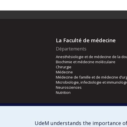
La Faculté de médecine
Départements
Anesthésiologie et de médecine de la do
Biochimie et médecine moléculaire
Chirurgie
Médecine
Médecine de famille et de médecine d’ur
Microbiologie, infectiologie et immunolog
Neurosciences
Nutrition
Écoles
Kinésiologie et des sciences de l’activité
Orthophonie et audiologie
UdeM understands the importance of
Réadaptation