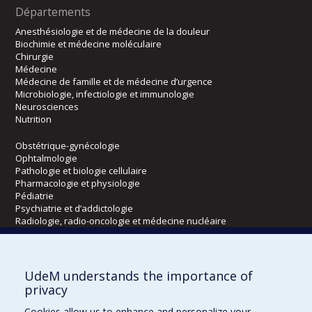
Départements
Anesthésiologie et de médecine de la douleur
Biochimie et médecine moléculaire
Chirurgie
Médecine
Médecine de famille et de médecine d’urgence
Microbiologie, infectiologie et immunologie
Neurosciences
Nutrition
Obstétrique-gynécologie
Ophtalmologie
Pathologie et biologie cellulaire
Pharmacologie et physiologie
Pédiatrie
Psychiatrie et d’addictologie
Radiologie, radio-oncologie et médecine nucléaire
Écoles
UdeM understands the importance of
Kinésiologie et des sciences de l’activité physique
privacy
Orthophonie et audiologie
Cookies allow us to enhance and personalize your