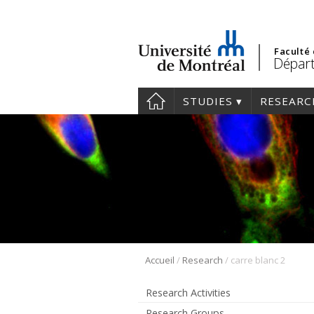
Faculté
Départ
STUDIES
RESEARC
/
/
Accueil
Research
carre blanc 2
Research Activities
Research Groups