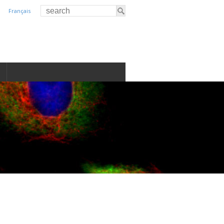
Français
S