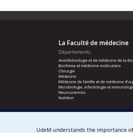
La Faculté de médecine
Départements
Anesthésiologie et de médecine de la do
Biochimie et médecine moléculaire
Chirurgie
Médecine
Médecine de famille et de médecine d’ur
Microbiologie, infectiologie et immunolog
Neurosciences
Nutrition
Écoles
Kinésiologie et des sciences de l’activité
Orthophonie et audiologie
UdeM understands the importance of
Réadaptation