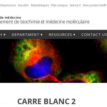
Répertoires
Facultés
Bibliothèques
Plan campus
Sites A-Z
Mon portail UdeM
 de médecine
ement de biochimie et médecine moléculaire
H
DEPARTMENT
RESOURCES
CONTACT U
CARRE BLANC 2