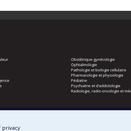
uleur
Obstétrique-gynécologie
Ophtalmologie
Pathologie et biologie cellulaire
Pharmacologie et physiologie
gence
Pédiatrie
ie
Psychiatrie et d’addictologie
Radiologie, radio-oncologie et mé
Directions
 physique
DPC
CPASS
 privacy
Éthique clinique