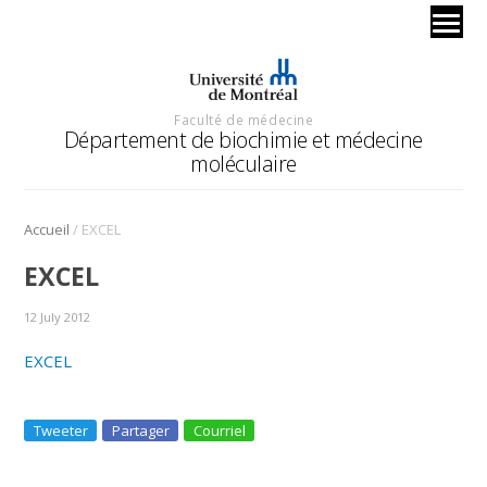
Faculté de médecine
Département de biochimie et médecine
moléculaire
/
Accueil
EXCEL
EXCEL
12 July 2012
EXCEL
Tweeter
Partager
Courriel