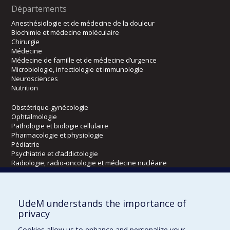
Départements
Anesthésiologie et de médecine de la douleur
Biochimie et médecine moléculaire
Chirurgie
Médecine
Médecine de famille et de médecine d’urgence
Microbiologie, infectiologie et immunologie
Neurosciences
Nutrition
Obstétrique-gynécologie
Ophtalmologie
Pathologie et biologie cellulaire
Pharmacologie et physiologie
Pédiatrie
Psychiatrie et d’addictologie
Radiologie, radio-oncologie et médecine nucléaire
Écoles
UdeM understands the importance of
Kinésiologie et des sciences de l’activité physique
privacy
Orthophonie et audiologie
Cookies allow us to enhance and personalize your