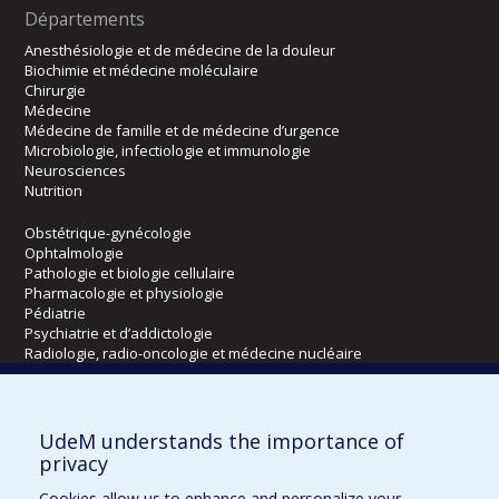
Départements
Anesthésiologie et de médecine de la douleur
Biochimie et médecine moléculaire
Chirurgie
Médecine
Médecine de famille et de médecine d’urgence
Microbiologie, infectiologie et immunologie
Neurosciences
Nutrition
Obstétrique-gynécologie
Ophtalmologie
Pathologie et biologie cellulaire
Pharmacologie et physiologie
Pédiatrie
Psychiatrie et d’addictologie
Radiologie, radio-oncologie et médecine nucléaire
Écoles
UdeM understands the importance of
Kinésiologie et des sciences de l’activité physique
privacy
Orthophonie et audiologie
Cookies allow us to enhance and personalize your