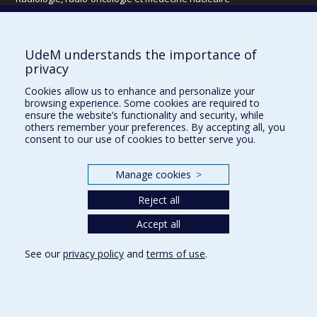
Écoles
UdeM understands the importance of
Kinésiologie et des sciences de l’activité physique
privacy
Orthophonie et audiologie
Cookies allow us to enhance and personalize your
Réadaptation
browsing experience. Some cookies are required to
ensure the website’s functionality and security, while
Directions
others remember your preferences. By accepting all, you
consent to our use of cookies to better serve you.
DPC
CPASS
Éthique clinique
Manage cookies
>
Reject all
Accept all
See our
privacy policy
and
terms of use
.
Confidentialité
Conditions d’utilisation
Cookie Settings