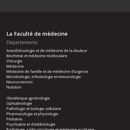
La Faculté de médecine
Départements
Anesthésiologie et de médecine de la douleur
Biochimie et médecine moléculaire
Chirurgie
Médecine
Médecine de famille et de médecine d’urgence
Microbiologie, infectiologie et immunologie
Neurosciences
Nutrition
Obstétrique-gynécologie
Ophtalmologie
Pathologie et biologie cellulaire
Pharmacologie et physiologie
Pédiatrie
Psychiatrie et d’addictologie
Radiologie, radio-oncologie et médecine nucléaire