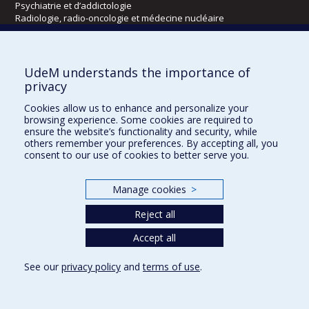
Psychiatrie et d’addictologie
Radiologie, radio-oncologie et médecine nucléaire
Écoles
UdeM understands the importance of
Kinésiologie et des sciences de l’activité physique
privacy
Orthophonie et audiologie
Cookies allow us to enhance and personalize your
Réadaptation
browsing experience. Some cookies are required to
ensure the website’s functionality and security, while
Directions
others remember your preferences. By accepting all, you
consent to our use of cookies to better serve you.
DPC
CPASS
Éthique clinique
Manage cookies
>
Reject all
Accept all
See our
privacy policy
and
terms of use
.