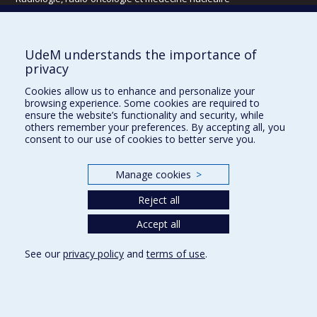
Écoles
UdeM understands the importance of
Kinésiologie et des sciences de l’activité physique
privacy
Orthophonie et audiologie
Cookies allow us to enhance and personalize your
Réadaptation
browsing experience. Some cookies are required to
ensure the website’s functionality and security, while
Directions
others remember your preferences. By accepting all, you
consent to our use of cookies to better serve you.
DPC
CPASS
Éthique clinique
Manage cookies
>
Reject all
Accept all
See our
privacy policy
and
terms of use
.
Confidentialité
Conditions d’utilisation
Cookie Settings