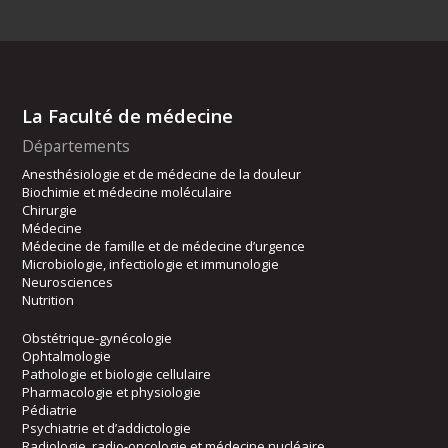
La Faculté de médecine
Départements
Anesthésiologie et de médecine de la douleur
Biochimie et médecine moléculaire
Chirurgie
Médecine
Médecine de famille et de médecine d’urgence
Microbiologie, infectiologie et immunologie
Neurosciences
Nutrition
Obstétrique-gynécologie
Ophtalmologie
Pathologie et biologie cellulaire
Pharmacologie et physiologie
Pédiatrie
Psychiatrie et d’addictologie
Radiologie, radio-oncologie et médecine nucléaire