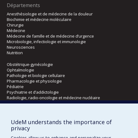
Départements
Anesthésiologie et de médecine de la douleur
Biochimie et médecine moléculaire
Chirurgie
Médecine
Médecine de famille et de médecine d’urgence
Microbiologie, infectiologie et immunologie
Neurosciences
Nutrition
Obstétrique-gynécologie
Ophtalmologie
Pathologie et biologie cellulaire
Pharmacologie et physiologie
Pédiatrie
Psychiatrie et d’addictologie
Radiologie, radio-oncologie et médecine nucléaire
Écoles
UdeM understands the importance of
Kinésiologie et des sciences de l’activité physique
privacy
Orthophonie et audiologie
Cookies allow us to enhance and personalize your