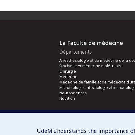
La Faculté de médecine
Départements
Anesthésiologie et de médecine de la do
Biochimie et médecine moléculaire
Chirurgie
Médecine
Médecine de famille et de médecine d’ur
Microbiologie, infectiologie et immunolog
Neurosciences
Nutrition
Écoles
Kinésiologie et des sciences de l’activité
Orthophonie et audiologie
UdeM understands the importance of
Réadaptation