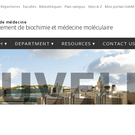
Répertoires
Facultés
Bibliothèques
Plan campus
Sites A-Z
Mon portail UdeM
 de médecine
ement de biochimie et médecine moléculaire
H
DEPARTMENT
RESOURCES
CONTACT U