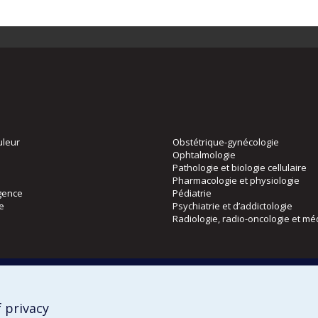
uleur
Obstétrique-gynécologie
Ophtalmologie
Pathologie et biologie cellulaire
Pharmacologie et physiologie
gence
Pédiatrie
ie
Psychiatrie et d’addictologie
Radiologie, radio-oncologie et mé
Directions
 physique
DPC
CPASS
 privacy
Éthique clinique