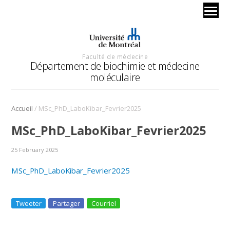
Faculté de médecine
Département de biochimie et médecine
moléculaire
/
Accueil
MSc_PhD_LaboKibar_Fevrier2025
MSc_PhD_LaboKibar_Fevrier2025
25 February 2025
MSc_PhD_LaboKibar_Fevrier2025
Tweeter
Partager
Courriel