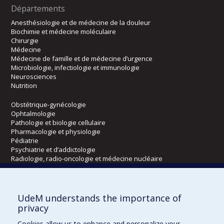
Départements
Anesthésiologie et de médecine de la douleur
Biochimie et médecine moléculaire
Chirurgie
Médecine
Médecine de famille et de médecine d’urgence
Microbiologie, infectiologie et immunologie
Neurosciences
Nutrition
Obstétrique-gynécologie
Ophtalmologie
Pathologie et biologie cellulaire
Pharmacologie et physiologie
Pédiatrie
Psychiatrie et d’addictologie
Radiologie, radio-oncologie et médecine nucléaire
Écoles
UdeM understands the importance of
Kinésiologie et des sciences de l’activité physique
privacy
Orthophonie et audiologie
Cookies allow us to enhance and personalize your