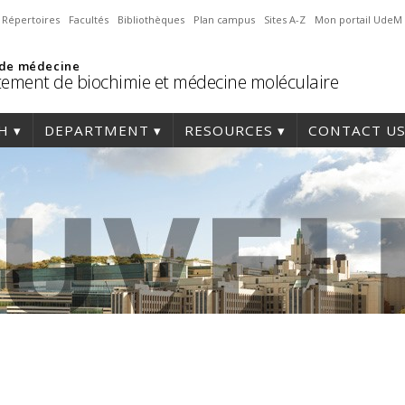
Répertoires
Facultés
Bibliothèques
Plan campus
Sites A-Z
Mon portail UdeM
 de médecine
ement de biochimie et médecine moléculaire
H
DEPARTMENT
RESOURCES
CONTACT U