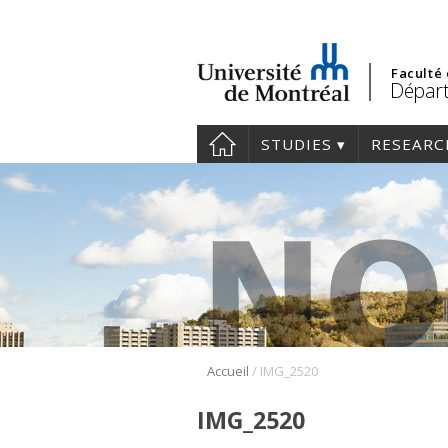
Faculté
Départ
STUDIES
RESEARC
/
Accueil
IMG_2520
IMG_2520