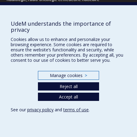
Écoles
UdeM understands the importance of
Kinésiologie et des sciences de l’activité physique
privacy
Orthophonie et audiologie
Cookies allow us to enhance and personalize your
Réadaptation
browsing experience. Some cookies are required to
ensure the website’s functionality and security, while
Directions
others remember your preferences. By accepting all, you
consent to our use of cookies to better serve you.
DPC
CPASS
Éthique clinique
Manage cookies
>
Reject all
Accept all
See our
privacy policy
and
terms of use
.
Confidentialité
Conditions d’utilisation
Cookie Settings