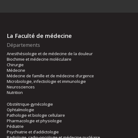
La Faculté de médecine
Départements
Anesthésiologie et de médecine de la douleur
Biochimie et médecine moléculaire
Chirurgie
Médecine
Médecine de famille et de médecine d’urgence
Microbiologie, infectiologie et immunologie
Neurosciences
Nutrition
Obstétrique-gynécologie
Ophtalmologie
Pathologie et biologie cellulaire
Pharmacologie et physiologie
Pédiatrie
Psychiatrie et d’addictologie
Radiologie, radio-oncologie et médecine nucléaire