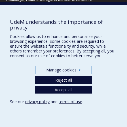
Écoles
UdeM understands the importance of
Kinésiologie et des sciences de l’activité physique
privacy
Orthophonie et audiologie
Cookies allow us to enhance and personalize your
Réadaptation
browsing experience. Some cookies are required to
ensure the website’s functionality and security, while
Directions
others remember your preferences. By accepting all, you
consent to our use of cookies to better serve you.
DPC
CPASS
Éthique clinique
Manage cookies
>
Reject all
Accept all
See our
privacy policy
and
terms of use
.
Confidentialité
Conditions d’utilisation
Cookie Settings