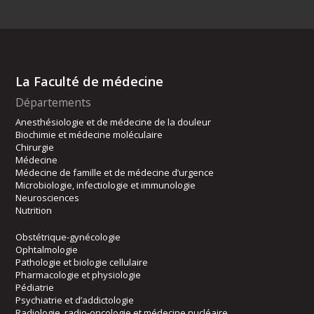
La Faculté de médecine
Départements
Anesthésiologie et de médecine de la douleur
Biochimie et médecine moléculaire
Chirurgie
Médecine
Médecine de famille et de médecine d’urgence
Microbiologie, infectiologie et immunologie
Neurosciences
Nutrition
Obstétrique-gynécologie
Ophtalmologie
Pathologie et biologie cellulaire
Pharmacologie et physiologie
Pédiatrie
Psychiatrie et d’addictologie
Radiologie, radio-oncologie et médecine nucléaire