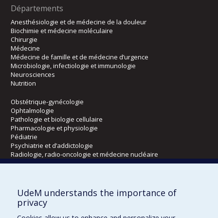
Départements
Anesthésiologie et de médecine de la douleur
Biochimie et médecine moléculaire
Chirurgie
Médecine
Médecine de famille et de médecine d’urgence
Microbiologie, infectiologie et immunologie
Neurosciences
Nutrition
Obstétrique-gynécologie
Ophtalmologie
Pathologie et biologie cellulaire
Pharmacologie et physiologie
Pédiatrie
Psychiatrie et d’addictologie
Radiologie, radio-oncologie et médecine nucléaire
Écoles
UdeM understands the importance of
Kinésiologie et des sciences de l’activité physique
privacy
Orthophonie et audiologie
Cookies allow us to enhance and personalize your