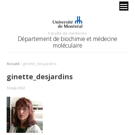
Faculté de médecine
Département de biochimie et médecine
moléculaire
/
Accueil
ginette_desjardins
ginette_desjardins
16 July 2012