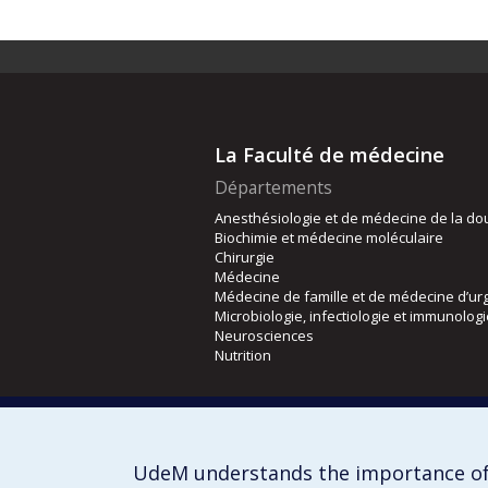
La Faculté de médecine
Départements
Anesthésiologie et de médecine de la do
Biochimie et médecine moléculaire
Chirurgie
Médecine
Médecine de famille et de médecine d’ur
Microbiologie, infectiologie et immunolog
Neurosciences
Nutrition
Écoles
Kinésiologie et des sciences de l’activité
Orthophonie et audiologie
UdeM understands the importance of
Réadaptation