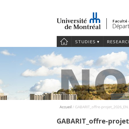
Faculté
Départ
STUDIES
RESEARC
/
Accueil
GABARIT_offre
GABARIT_offre-proje