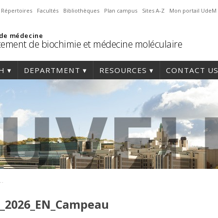
Répertoires
Facultés
Bibliothèques
Plan campus
Sites A-Z
Mon portail UdeM
 de médecine
ement de biochimie et médecine moléculaire
H
DEPARTMENT
RESOURCES
CONTACT U
-projet_2026_EN_Campeau
t_2026_EN_Campeau