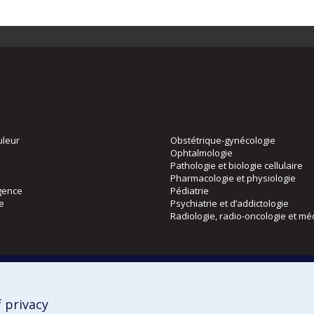
uleur
Obstétrique-gynécologie
Ophtalmologie
Pathologie et biologie cellulaire
Pharmacologie et physiologie
gence
Pédiatrie
ie
Psychiatrie et d’addictologie
Radiologie, radio-oncologie et mé
Directions
 physique
DPC
CPASS
 privacy
Éthique clinique