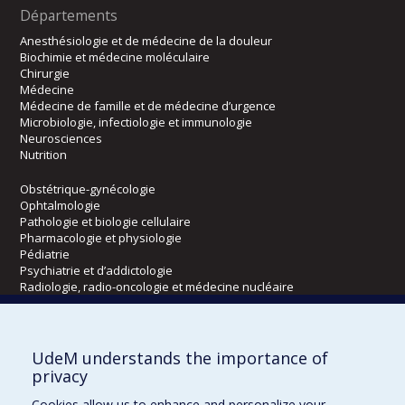
Départements
Anesthésiologie et de médecine de la douleur
Biochimie et médecine moléculaire
Chirurgie
Médecine
Médecine de famille et de médecine d’urgence
Microbiologie, infectiologie et immunologie
Neurosciences
Nutrition
Obstétrique-gynécologie
Ophtalmologie
Pathologie et biologie cellulaire
Pharmacologie et physiologie
Pédiatrie
Psychiatrie et d’addictologie
Radiologie, radio-oncologie et médecine nucléaire
Écoles
UdeM understands the importance of
Kinésiologie et des sciences de l’activité physique
privacy
Orthophonie et audiologie
Cookies allow us to enhance and personalize your