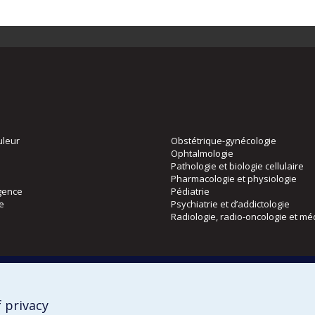
uleur
Obstétrique-gynécologie
Ophtalmologie
Pathologie et biologie cellulaire
Pharmacologie et physiologie
gence
Pédiatrie
ie
Psychiatrie et d’addictologie
Radiologie, radio-oncologie et mé
Directions
 physique
DPC
CPASS
 privacy
Éthique clinique