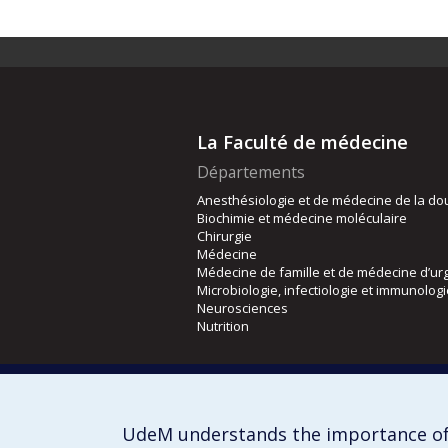
La Faculté de médecine
Départements
Anesthésiologie et de médecine de la do
Biochimie et médecine moléculaire
Chirurgie
Médecine
Médecine de famille et de médecine d’ur
Microbiologie, infectiologie et immunolog
Neurosciences
Nutrition
Écoles
Kinésiologie et des sciences de l’activité
Orthophonie et audiologie
UdeM understands the importance of
Réadaptation