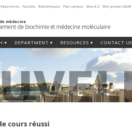
Répertoires
Facultés
Bibliothèques
Plan campus
Sites A-Z
Mon portail UdeM
 de médecine
ement de biochimie et médecine moléculaire
H
DEPARTMENT
RESOURCES
CONTACT U
e reprise de cours réussi
e cours réussi