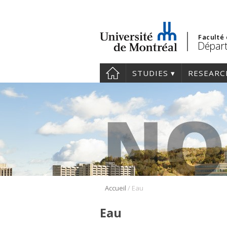
Faculté
Départ
STUDIES
RESEARC
/
Accueil
Eau
Eau