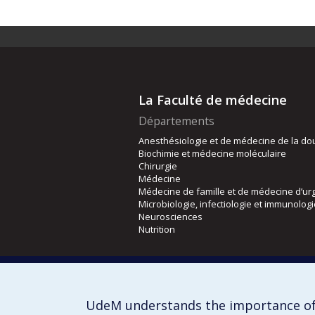
La Faculté de médecine
Départements
Anesthésiologie et de médecine de la do
Biochimie et médecine moléculaire
Chirurgie
Médecine
Médecine de famille et de médecine d’ur
Microbiologie, infectiologie et immunolog
Neurosciences
Nutrition
Écoles
Kinésiologie et des sciences de l’activité
Orthophonie et audiologie
UdeM understands the importance of
Réadaptation