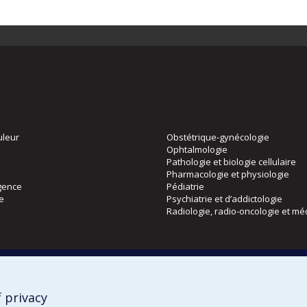
uleur
Obstétrique-gynécologie
Ophtalmologie
Pathologie et biologie cellulaire
Pharmacologie et physiologie
gence
Pédiatrie
ie
Psychiatrie et d’addictologie
Radiologie, radio-oncologie et mé
Directions
 physique
DPC
CPASS
 privacy
Éthique clinique