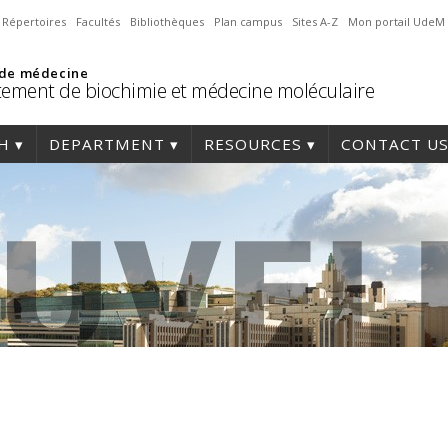
Répertoires
Facultés
Bibliothèques
Plan campus
Sites A-Z
Mon portail UdeM
 de médecine
ement de biochimie et médecine moléculaire
H
DEPARTMENT
RESOURCES
CONTACT U