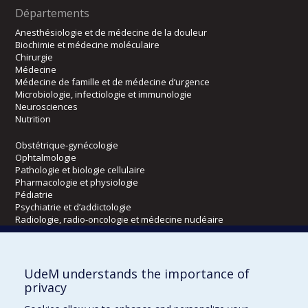
Départements
Anesthésiologie et de médecine de la douleur
Biochimie et médecine moléculaire
Chirurgie
Médecine
Médecine de famille et de médecine d’urgence
Microbiologie, infectiologie et immunologie
Neurosciences
Nutrition
Obstétrique-gynécologie
Ophtalmologie
Pathologie et biologie cellulaire
Pharmacologie et physiologie
Pédiatrie
Psychiatrie et d’addictologie
Radiologie, radio-oncologie et médecine nucléaire
Écoles
UdeM understands the importance of
Kinésiologie et des sciences de l’activité physique
privacy
Orthophonie et audiologie