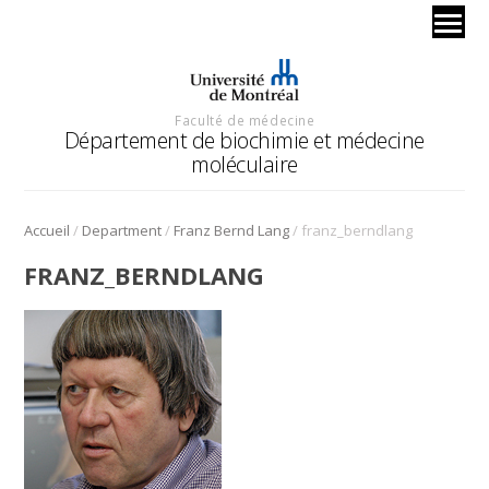
Faculté de médecine
Département de biochimie et médecine
moléculaire
/
/
/
Accueil
Department
Franz Bernd Lang
franz_berndlang
FRANZ_BERNDLANG