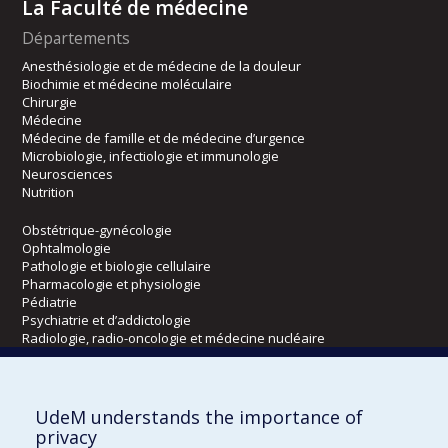
La Faculté de médecine
Départements
Anesthésiologie et de médecine de la douleur
Biochimie et médecine moléculaire
Chirurgie
Médecine
Médecine de famille et de médecine d’urgence
Microbiologie, infectiologie et immunologie
Neurosciences
Nutrition
Obstétrique-gynécologie
Ophtalmologie
Pathologie et biologie cellulaire
Pharmacologie et physiologie
Pédiatrie
Psychiatrie et d’addictologie
Radiologie, radio-oncologie et médecine nucléaire
Écoles
UdeM understands the importance of
Kinésiologie et des sciences de l’activité physique
privacy