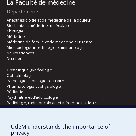
La Faculté de médecine
Départements
Anesthésiologie et de médecine de la douleur
Biochimie et médecine moléculaire
Chirurgie
Médecine
Médecine de famille et de médecine d’urgence
Microbiologie, infectiologie et immunologie
Neurosciences
Nutrition
Obstétrique-gynécologie
Ophtalmologie
Pathologie et biologie cellulaire
Pharmacologie et physiologie
Pédiatrie
Psychiatrie et d’addictologie
Radiologie, radio-oncologie et médecine nucléaire
Écoles
UdeM understands the importance of
Kinésiologie et des sciences de l’activité physique
privacy