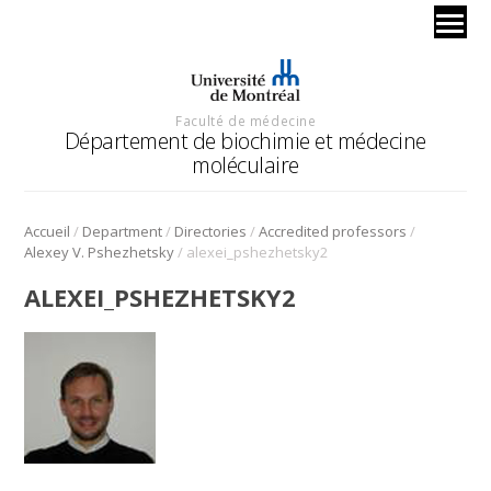
Faculté de médecine
Département de biochimie et médecine
moléculaire
/
/
/
/
Accueil
Department
Directories
Accredited professors
/
Alexey V. Pshezhetsky
alexei_pshezhetsky2
ALEXEI_PSHEZHETSKY2