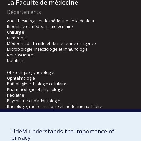
La Faculté de médecine
Départements
Anesthésiologie et de médecine de la douleur
Biochimie et médecine moléculaire
Chirurgie
Médecine
Médecine de famille et de médecine d’urgence
Microbiologie, infectiologie et immunologie
Neurosciences
Nutrition
Obstétrique-gynécologie
Ophtalmologie
Pathologie et biologie cellulaire
Pharmacologie et physiologie
Pédiatrie
Psychiatrie et d’addictologie
Radiologie, radio-oncologie et médecine nucléaire
Écoles
UdeM understands the importance of
Kinésiologie et des sciences de l’activité physique
privacy