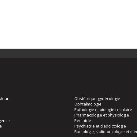
uleur
Obstétrique-gynécologie
Ophtalmologie
Pathologie et biologie cellulaire
Pharmacologie et physiologie
gence
Pédiatrie
ie
Psychiatrie et d’addictologie
Radiologie, radio-oncologie et mé