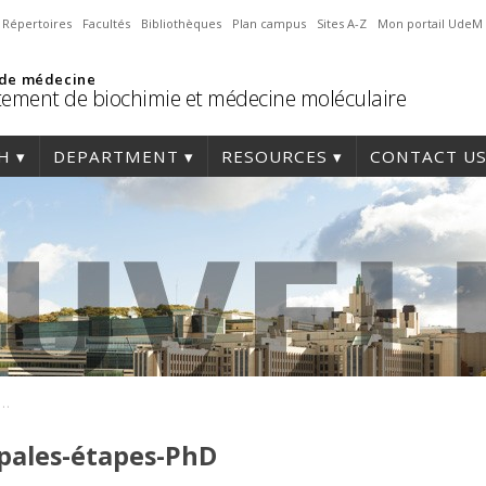
Répertoires
Facultés
Bibliothèques
Plan campus
Sites A-Z
Mon portail UdeM
 de médecine
ement de biochimie et médecine moléculaire
H
DEPARTMENT
RESOURCES
CONTACT U
rier-des-principales-étapes-PhD
ipales-étapes-PhD