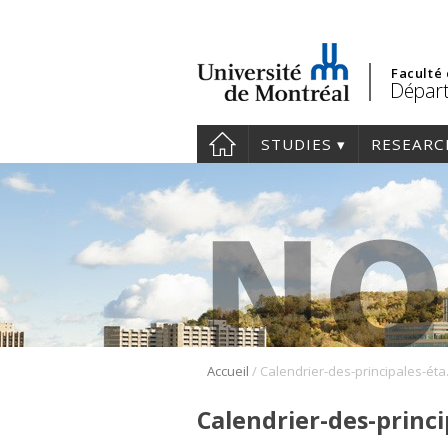
Faculté
Départ
STUDIES
RESEARC
/
Accueil
Calend
Calendrier-des-princ