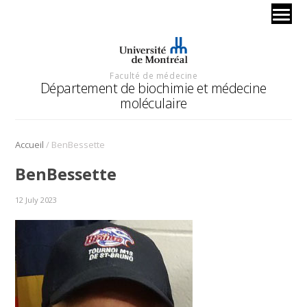
Faculté de médecine
Département de biochimie et médecine
moléculaire
/
Accueil
BenBessette
BenBessette
12 July 2023