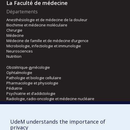
La Faculté de médecine
Départements
Anesthésiologie et de médecine de la douleur
Biochimie et médecine moléculaire
Chirurgie
Médecine
Médecine de famille et de médecine d’urgence
Microbiologie, infectiologie et immunologie
Neurosciences
Nutrition
Obstétrique-gynécologie
Ophtalmologie
Pathologie et biologie cellulaire
Pharmacologie et physiologie
Pédiatrie
Psychiatrie et d’addictologie
Radiologie, radio-oncologie et médecine nucléaire
Écoles
UdeM understands the importance of
Kinésiologie et des sciences de l’activité physique
privacy