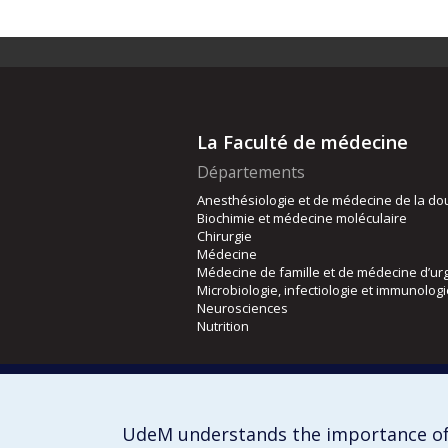
La Faculté de médecine
Départements
Anesthésiologie et de médecine de la do
Biochimie et médecine moléculaire
Chirurgie
Médecine
Médecine de famille et de médecine d’ur
Microbiologie, infectiologie et immunolog
Neurosciences
Nutrition
Écoles
Kinésiologie et des sciences de l’activité
Orthophonie et audiologie
UdeM understands the importance of
Réadaptation