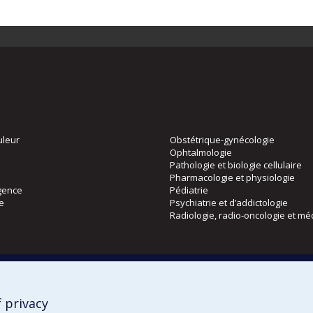
uleur
Obstétrique-gynécologie
Ophtalmologie
Pathologie et biologie cellulaire
Pharmacologie et physiologie
gence
Pédiatrie
ie
Psychiatrie et d’addictologie
Radiologie, radio-oncologie et mé
Directions
 physique
DPC
CPASS
 privacy
Éthique clinique