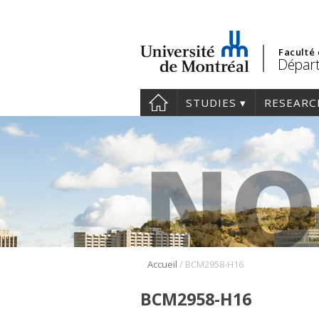
Faculté
Départ
STUDIES
RESEARC
/
Accueil
BCM2958-H16
BCM2958-H16