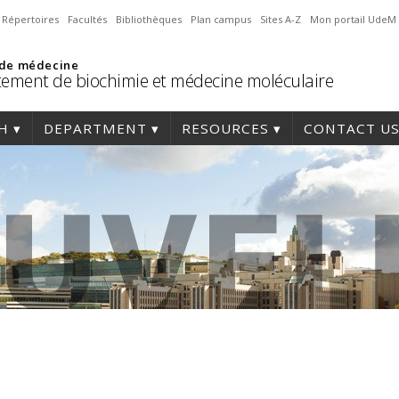
Répertoires
Facultés
Bibliothèques
Plan campus
Sites A-Z
Mon portail UdeM
 de médecine
ement de biochimie et médecine moléculaire
H
DEPARTMENT
RESOURCES
CONTACT U