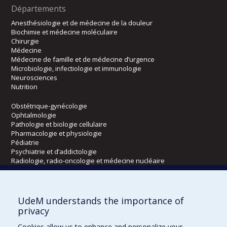
Départements
Anesthésiologie et de médecine de la douleur
Biochimie et médecine moléculaire
Chirurgie
Médecine
Médecine de famille et de médecine d’urgence
Microbiologie, infectiologie et immunologie
Neurosciences
Nutrition
Obstétrique-gynécologie
Ophtalmologie
Pathologie et biologie cellulaire
Pharmacologie et physiologie
Pédiatrie
Psychiatrie et d’addictologie
Radiologie, radio-oncologie et médecine nucléaire
Écoles
UdeM understands the importance of
Kinésiologie et des sciences de l’activité physique
privacy
Orthophonie et audiologie
Cookies allow us to enhance and personalize your