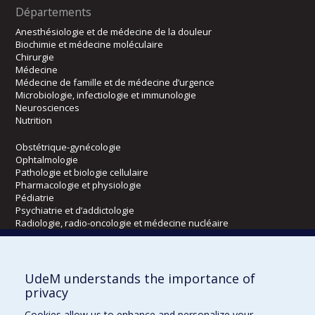
Départements
Anesthésiologie et de médecine de la douleur
Biochimie et médecine moléculaire
Chirurgie
Médecine
Médecine de famille et de médecine d’urgence
Microbiologie, infectiologie et immunologie
Neurosciences
Nutrition
Obstétrique-gynécologie
Ophtalmologie
Pathologie et biologie cellulaire
Pharmacologie et physiologie
Pédiatrie
Psychiatrie et d’addictologie
Radiologie, radio-oncologie et médecine nucléaire
Écoles
UdeM understands the importance of
Kinésiologie et des sciences de l’activité physique
privacy
Orthophonie et audiologie
Cookies allow us to enhance and personalize your