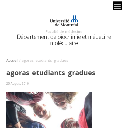
Faculté de médecine
Département de biochimie et médecine
moléculaire
/
Accueil
agoras_etudiants_gradues
agoras_etudiants_gradues
25 August 2016