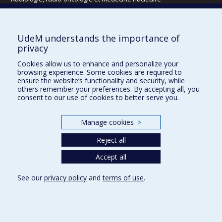
Écoles
UdeM understands the importance of
Kinésiologie et des sciences de l’activité physique
privacy
Orthophonie et audiologie
Cookies allow us to enhance and personalize your
Réadaptation
browsing experience. Some cookies are required to
ensure the website’s functionality and security, while
Directions
others remember your preferences. By accepting all, you
consent to our use of cookies to better serve you.
DPC
CPASS
Éthique clinique
Manage cookies
>
Reject all
Accept all
See our
privacy policy
and
terms of use
.
Confidentialité
Conditions d’utilisation
Cookie Settings