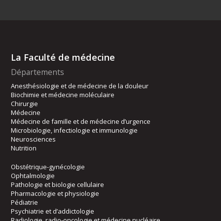
La Faculté de médecine
Départements
Anesthésiologie et de médecine de la douleur
Biochimie et médecine moléculaire
Chirurgie
Médecine
Médecine de famille et de médecine d’urgence
Microbiologie, infectiologie et immunologie
Neurosciences
Nutrition
Obstétrique-gynécologie
Ophtalmologie
Pathologie et biologie cellulaire
Pharmacologie et physiologie
Pédiatrie
Psychiatrie et d’addictologie
Radiologie, radio-oncologie et médecine nucléaire