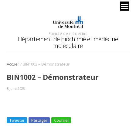
Faculté de médecine
Département de biochimie et médecine
moléculaire
/
Accueil
BIN1002 – Démonstrateur
BIN1002 – Démonstrateur
5 June 2023
Tweeter
Partager
Courriel