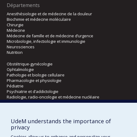
Départements
Anesthésiologie et de médecine de la douleur
Biochimie et médecine moléculaire
Chirurgie
Médecine
Médecine de famille et de médecine d’urgence
Microbiologie, infectiologie et immunologie
Neurosciences
Nutrition
Obstétrique-gynécologie
Ophtalmologie
Pathologie et biologie cellulaire
Pharmacologie et physiologie
Pédiatrie
Psychiatrie et d’addictologie
Radiologie, radio-oncologie et médecine nucléaire
Écoles
UdeM understands the importance of
Kinésiologie et des sciences de l’activité physique
privacy
Orthophonie et audiologie
Cookies allow us to enhance and personalize your