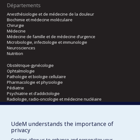
Départements
Anesthésiologie et de médecine de la douleur
Biochimie et médecine moléculaire
Chirurgie
Médecine
Médecine de famille et de médecine d’urgence
Microbiologie, infectiologie et immunologie
Neurosciences
Nutrition
Obstétrique-gynécologie
Ophtalmologie
Pathologie et biologie cellulaire
Pharmacologie et physiologie
Pédiatrie
Psychiatrie et d’addictologie
Radiologie, radio-oncologie et médecine nucléaire
Écoles
UdeM understands the importance of
Kinésiologie et des sciences de l’activité physique
privacy
Orthophonie et audiologie
Cookies allow us to enhance and personalize your